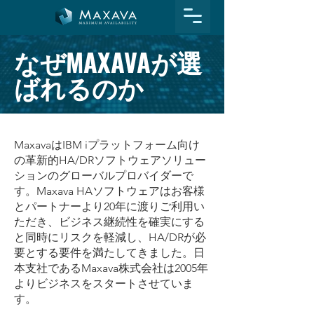
なぜMAXAVAが選
ばれるのか
MaxavaはIBM iプラットフォーム向け
の革新的HA/DRソフトウェアソリュー
ションのグローバルプロバイダーで
す。
Maxava HAソフトウェアはお客様
とパートナーより20年に渡りご利用い
ただき、
ビジネス継続性を確実にする
と同時にリスクを軽減し、HA/DRが必
要とする要件を満たしてきました。
日
本支社であるMaxava株式会社は2005年
よりビジネスをスタートさせていま
す。