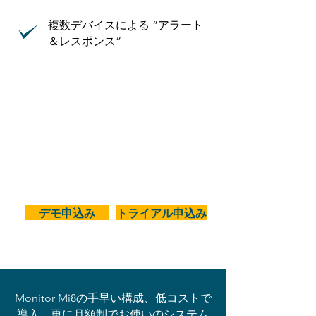
複数デバイスによる ”アラート
＆レスポンス”
デモ申込み
トライアル申込み
Monitor Mi8の手早い構成、低コストで
導入、更に月額制でお使いのシステム