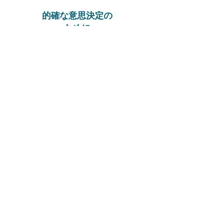
的確な意思決定の
ために
稼動状況と可用性のデータを活用した
意思決定が可能となり、ITスタッフが
自社のインフラの規模に合ったサポー
トを行えます。
Monitor Mi8をご体験くだ
さい
ライブデモを依頼いただき、Maxavaが
どのように貴社の監視要件を満たすか
ご確認ください。
デモ申込み