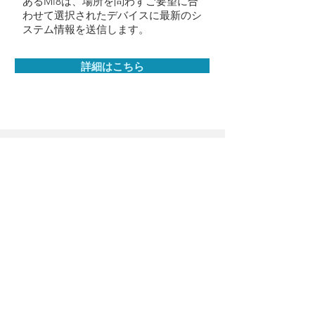
あるMi8は、場所を問わずご要望に合
わせて選択されたデバイスに最新のシ
ステム情報を送信します。
詳細はこちら
最新の価格表はこちらをクリック
お問い合わせ
Maxavaにつ
製品
MAXAVA HA
いて
CPR
Maxavaの強み