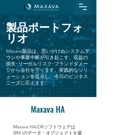
製品ポートフォ
リオ
Maxava製品は、思いがけぬシステムダ
ウンや事業中断が引き起
こす、収益の
損失･リーガルリスク･ブランドダメー
ジから会社を守
ります。実践的なソリ
ューションを提示し、今日のビジネス
ニーズ
に応えます。
Maxava HA
Maxava HA/DRソフトウェアは
IBM iのデータ・オブジェクトを最