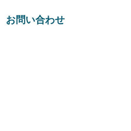
お問い合わせ
日本
Tel:
+81 3 4540 1748
Email:
japan.sales@maxava.com
アジア, 太平洋地域
オーストラリア
ニュージーランド
Tel:
+64 4 801 0140
Email:
ap.sales@maxava.com
USA
Toll Free:
+1 215 798 1521
Email:
nala.sales@maxava.com